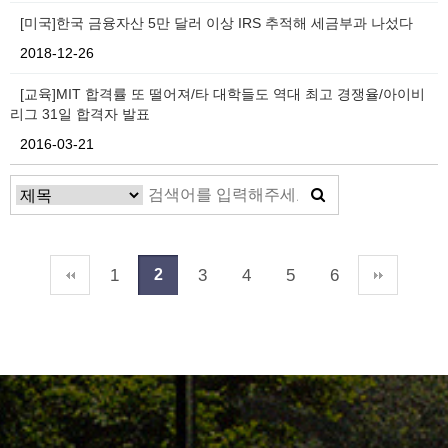
[미국]한국 금융자산 5만 달러 이상 IRS 추적해 세금부과 나섰다
2018-12-26
[교육]MIT 합격률 또 떨어져/타 대학들도 역대 최고 경쟁율/아이비
리그 31일 합격자 발표
2016-03-21
1
3
4
5
6
2