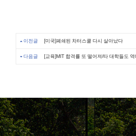
이전글
[미국]폐쇄된 차터스쿨 다시 살아났다
다음글
[교육]MIT 합격률 또 떨어져/타 대학들도 