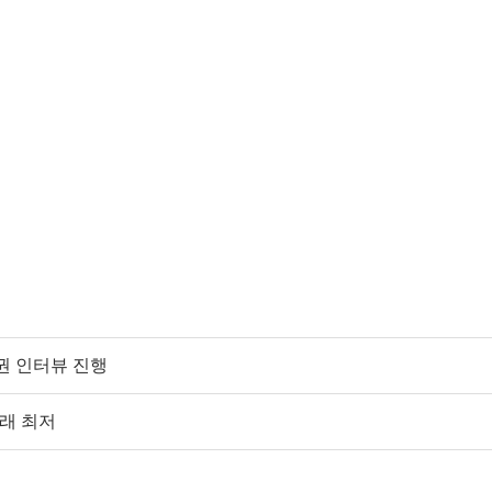
권 인터뷰 진행
년래 최저