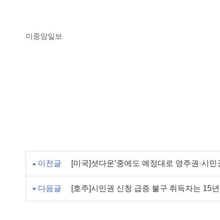
미중앙일보
이전글
[미국]셧다운’중에도 예정대로 영주권·시민
다음글
[호주]시민권 신청 급증 불구 취득자는 15