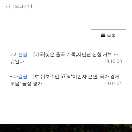
라디오코리아
목록
이전글
[미국]잦은 출국 기록,시민권 신청 거부 사
유된다
19.10.08
다음글
[호주]호주인 67% “이민자 근면, 국가 경제
도움” 긍정 평가
19.07.04