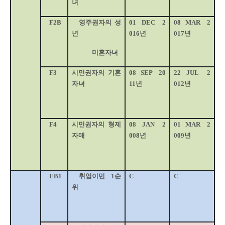
녀
F2B
영주권자의 성
01
DEC
2
08
MAR
2
년
016
년
017
년
미혼자녀
F3
시민권자의 기혼
08
SEP
20
22
JUL
2
자녀
11
년
012
년
F4
시민권자의 형제
08
JAN
2
01
MAR
2
자매
008
년
009
년
EB1
취업이민
1
순
C
C
위