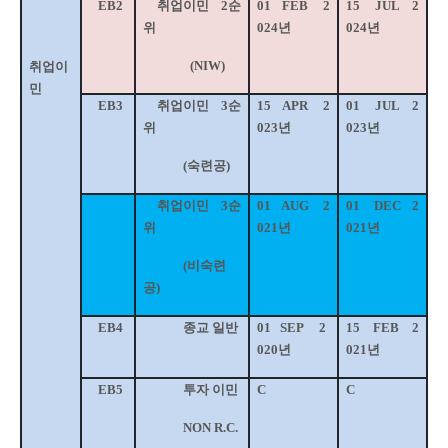
EB2
취업이민
2
순
01
FEB
2
15
JUL
2
위
024
년
024
년
(NIW)
취업이
민
EB3
취업이민
3
순
15
APR
2
01
JUL
2
위
023
년
023
년
(
숙련공
)
취업이민
3
순
01
AUG
2
01
DEC
2
위
021
년
021
년
(
비숙련
공
)
EB4
종교 일반
01
SEP
2
15
FEB
2
020
년
021
년
EB5
투자 이민
C
C
NON R.C.