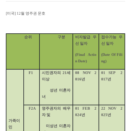
[
미국
] 12
월 영주권 문호
순위
구분
비자발급 우
접수가능 우
선 일자
선 일자
(Final Actio
(Date Of Fili
n Date)
ng)
F1
시민권자의
21
세
08
NOV
2
01
SEP
2
이상
016
년
017
년
성년 미혼자
녀
F2A
영주권자의 배우
01
FEB
2
22
NOV
2
자 및
024
년
025
년
가족이
미성년 미혼자
민